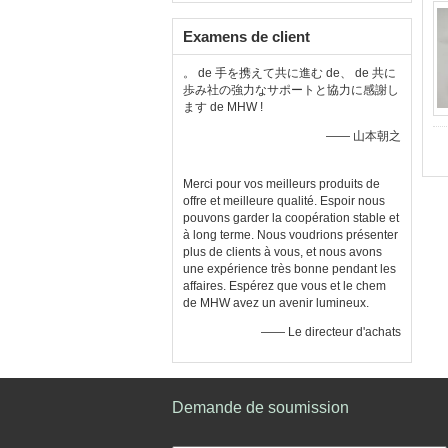
Examens de client
。 de 手を携えて共に進む de、 de 共に
歩み社の強力なサポートと協力に感謝し
ます de MHW !
—— 山本朝之
Merci pour vos meilleurs produits de
offre et meilleure qualité. Espoir nous
pouvons garder la coopération stable et
à long terme. Nous voudrions présenter
plus de clients à vous, et nous avons
une expérience très bonne pendant les
affaires. Espérez que vous et le chem
de MHW avez un avenir lumineux.
—— Le directeur d'achats
Demande de soumission