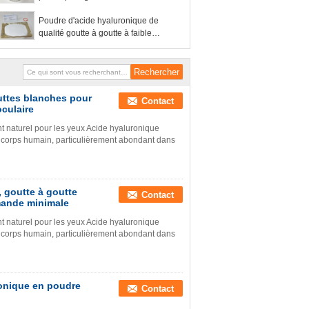
les yeux secs
Poudre d'acide hyaluronique de
qualité goutte à goutte à faible
endotoxine bactérienne n° CAS 9004-
61-9
uttes blanches pour
Contact
oculaire
ant naturel pour les yeux Acide hyaluronique
 corps humain, particulièrement abondant dans
 goutte à goutte
Contact
mande minimale
ant naturel pour les yeux Acide hyaluronique
 corps humain, particulièrement abondant dans
ronique en poudre
Contact