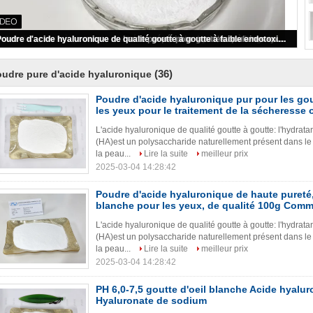
Stérilité goutte à goutte de qualité acide hyaluronique poudre blanche
(36)
udre pure d'acide hyaluronique
Poudre d'acide hyaluronique pur pour les go
les yeux pour le traitement de la sécheresse 
L'acide hyaluronique de qualité goutte à goutte: l'hydrat
(HA)est un polysaccharide naturellement présent dans le
la peau...
Lire la suite
meilleur prix
2025-03-04 14:28:42
Poudre d'acide hyaluronique de haute pureté,
blanche pour les yeux, de qualité 100g Com
L'acide hyaluronique de qualité goutte à goutte: l'hydrat
(HA)est un polysaccharide naturellement présent dans le
la peau...
Lire la suite
meilleur prix
2025-03-04 14:28:42
PH 6,0-7,5 goutte d'oeil blanche Acide hyalu
Hyaluronate de sodium