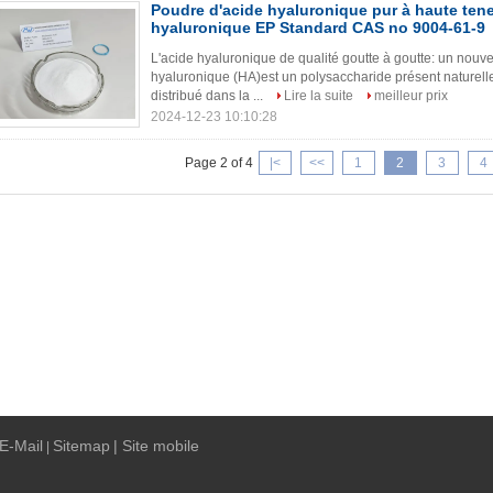
Poudre d'acide hyaluronique pur à haute ten
hyaluronique EP Standard CAS no 9004-61-9
L'acide hyaluronique de qualité goutte à goutte: un nouve
hyaluronique (HA)est un polysaccharide présent naturel
distribué dans la ...
Lire la suite
meilleur prix
2024-12-23 10:10:28
Page 2 of 4
|<
<<
1
2
3
4
E-Mail
Sitemap
| Site mobile
|