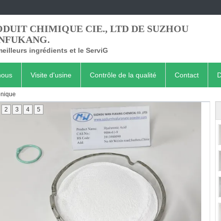
DUIT CHIMIQUE CIE., LTD DE SUZHOU
NFUKANG.
eilleurs ingrédients et le ServiG
nous
Visite d'usine
Contrôle de la qualité
Contact
D
onique
2
3
4
5