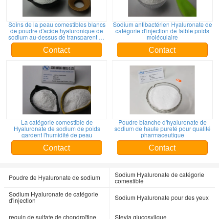
Soins de la peau comestibles blancs
Sodium antibactérien Hyaluronate de
de poudre d'acide hyaluronique de
catégorie d'injection de faible poids
sodium au-dessus de transparent de
moléculaire
99%
Contact
Contact
La catégorie comestible de
Poudre blanche d'hyaluronate de
Hyaluronate de sodium de poids
sodium de haute pureté pour qualité
gardent l'humidité de peau
pharmaceutique
Contact
Contact
Sodium Hyaluronate de catégorie
Poudre de Hyaluronate de sodium
comestible
Sodium Hyaluronate de catégorie
Sodium Hyaluronate pour des yeux
d'injection
requin de sulfate de chondroïtine
Stevia glucosylique