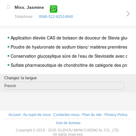
Miss. Jasmine
Téléphone :
0086-512-62514840
Application élevée CAS de boisson de douceur de Stevia glucosy
Poudre de hyaluronate de sodium blanc/ matières premières cos
Conservation glucosylique sûre de l'eau de Stevioside avec des g
Sulfate pharmaceutique de chondroïtine de catégorie des produits
L'acide hyaluronique cosmétique de catégorie d'origines/a hydro
Changez la langue
Certificat naturel de VIANDE HALAL de Hyaluronate de sodium d
French
CAS 9004 poudre pure de l'acide hyaluronique 61 9, sodium Hya
Poudre naturelle d'acide hyaluronique de catégorie d'injection/
Acide hyaluronique Oligo anti-vieillissement, utilisation de crè
Accueil
|
Au sujet de nous
|
Contactez-nous
|
Plan du site
|
Privacy Policy
La catégorie comestible d'acide hyaluronique oral, poudre de Hya
Vue de bureau
95-105% préparations ophtalmiques d'acide hyaluronique pharma
Copyright © 2019 - 2026 SUZHOU MHW CHEMICAL CO., LTD..
All rights reserved.