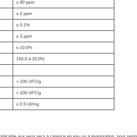
≤ 80 ppm
≤ 2 ppm
≤ 0,1%
≤ 3 ppm
≤ 10,0%
150,0 à 20,0%
< 100 UFC/g
< 100 UFC/g
≤ 0,5 UI/mg
pplicable aux yeux secs à carence en eau ou à évaporation, pour remp