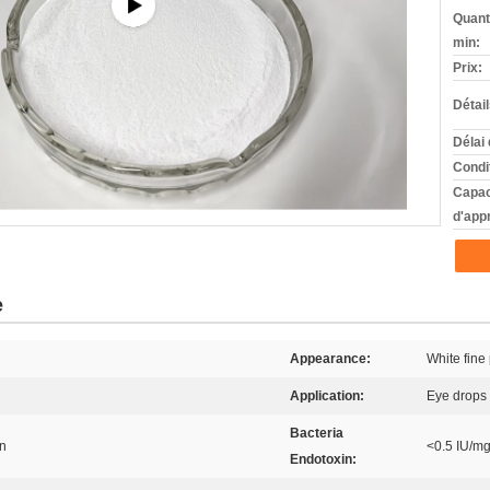
Quant
min:
Prix:
Détai
Délai 
Condi
Capac
d'app
e
Appearance:
White fine
Application:
Eye drops
Bacteria
on
<0.5 IU/m
Endotoxin: