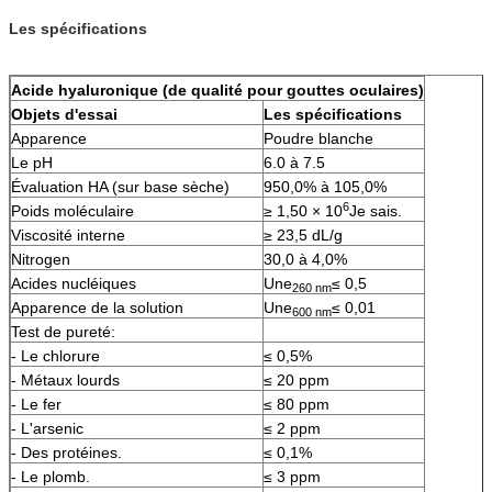
Les spécifications
Acide hyaluronique (de qualité pour gouttes oculaires)
Objets d'essai
Les spécifications
Apparence
Poudre blanche
Le pH
6.0 à 7.5
Évaluation HA (sur base sèche)
950,0% à 105,0%
6
Poids moléculaire
≥ 1,50 × 10
Je sais.
Viscosité interne
≥ 23,5 dL/g
Nitrogen
30,0 à 4,0%
Acides nucléiques
Une
≤ 0,5
260 nm
Apparence de la solution
Une
≤ 0,01
600 nm
Test de pureté:
- Le chlorure
≤ 0,5%
- Métaux lourds
≤ 20 ppm
- Le fer
≤ 80 ppm
- L'arsenic
≤ 2 ppm
- Des protéines.
≤ 0,1%
- Le plomb.
≤ 3 ppm