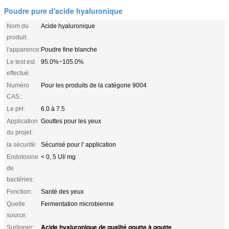
Poudre pure d'acide hyaluronique
Nom du
Acide hyaluronique
produit:
l'apparence:
Poudre fine blanche
Le test est
95.0%~105.0%
effectué:
Numéro
Pour les produits de la catégorie 9004
CAS.:
Le pH:
6.0 à 7.5
Application
Gouttes pour les yeux
du projet:
la sécurité:
Sécurisé pour l' application
Endotoxine
< 0, 5 UI/ mg
de
bactéries:
Fonction:
Santé des yeux
Quelle
Fermentation microbienne
source:
Acide hyaluronique de qualité goutte à goutte
Surligner:
,