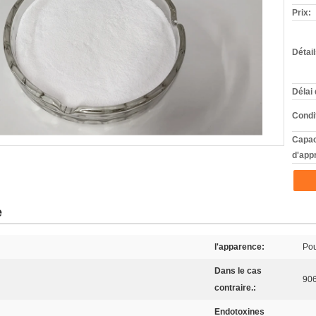
Prix:
Détai
Délai 
Condi
Capac
d'app
e
l'apparence:
Pou
Dans le cas
906
contraire.:
Endotoxines