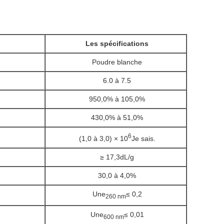
Les spécifications
Poudre blanche
6.0 à 7.5
950,0% à 105,0%
430,0% à 51,0%
6
(1,0 à 3,0) × 10
Je sais.
≥ 17,3dL/g
30,0 à 4,0%
Une
≤ 0,2
260 nm
Une
≤ 0,01
600 nm