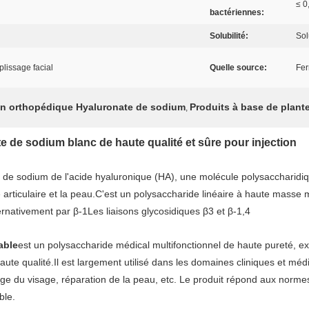
≤ 0
bactériennes:
Solubilité:
Sol
mplissage facial
Quelle source:
Fer
ion orthopédique Hyaluronate de sodium
Produits à base de plant
,
 de sodium blanc de haute qualité et sûre pour injection
l de sodium de l'acide hyaluronique (HA), une molécule polysaccharidiq
ide articulaire et la peau.C'est un polysaccharide linéaire à haute mass
ernativement par β-1Les liaisons glycosidiques β3 et β-1,4
able
est un polysaccharide médical multifonctionnel de haute pureté, ex
ute qualité.Il est largement utilisé dans les domaines cliniques et médi
sage du visage, réparation de la peau, etc. Le produit répond aux norm
ble.