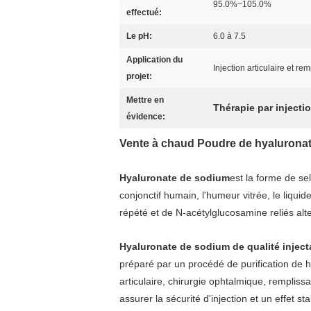
95.0%~105.0%
effectué:
Le pH:
6.0 à 7.5
Application du
Injection articulaire et re
projet:
Mettre en
Thérapie par inject
évidence:
Vente à chaud Poudre de hyaluronate
Hyaluronate de sodium
est la forme de se
conjonctif humain, l'humeur vitrée, le liqu
répété et de N-acétylglucosamine reliés alt
Hyaluronate de sodium de qualité inject
préparé par un procédé de purification de ha
articulaire, chirurgie ophtalmique, remplis
assurer la sécurité d'injection et un effet sta