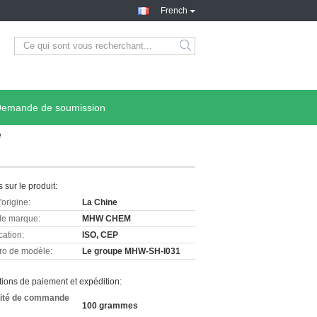
French
emande de soumission
e
s sur le produit:
'origine:
La Chine
e marque:
MHW CHEM
cation:
ISO, CEP
o de modèle:
Le groupe MHW-SH-I031
ions de paiement et expédition:
ité de commande
100 grammes