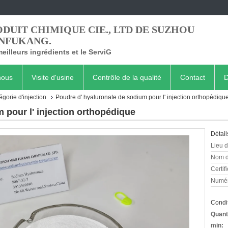
DUIT CHIMIQUE CIE., LTD DE SUZHOU
NFUKANG.
eilleurs ingrédients et le ServiG
nous
Visite d'usine
Contrôle de la qualité
Contact
D
gorie d'injection
Poudre d' hyaluronate de sodium pour l' injection orthopédiqu
 pour l' injection orthopédique
Détail
Lieu d
Nom d
Certifi
Numér
Condit
Quant
min: