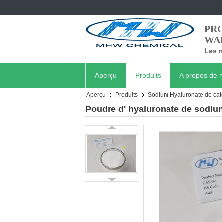
PRO
WA
Les m
Aperçu
Produits
A propos de 
Aperçu
Produits
Sodium Hyaluronate de caté
Poudre d' hyaluronate de sodium