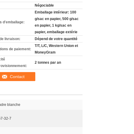
Négociable
Emballage intérieur: 100
g/sac en papier, 500 g/sac
ls d'emballage:
en papier, 1 kg/sac en
papier, emballage extérie
de livraison:
Dépend de votre quantité
T/T, L/C, Western Union et
tions de paiement:
MoneyGram
ité
2 tonnes par an
rovisionnement:
Contact
dre blanche
7-32-7