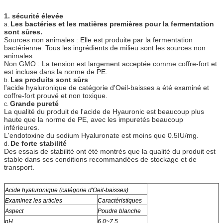
1. sécurité élevée
Les bactéries et les matières premières pour la fermentation
a.
sont sûres.
Sources non animales : Elle est produite par la fermentation
bactérienne. Tous les ingrédients de milieu sont les sources non
animales.
Non GMO : La tension est largement acceptée comme coffre-fort et
est incluse dans la norme de PE.
Les produits sont sûrs
b.
l'acide hyaluronique de catégorie d'Oeil-baisses a été examiné et
coffre-fort prouvé et non toxique.
Grande pureté
c.
La qualité du produit de l'acide de Hyauronic est beaucoup plus
haute que la norme de PE, avec les impuretés beaucoup
inférieures.
L'endotoxine du sodium Hyaluronate est moins que 0.5IU/mg.
De forte stabilité
d.
Des essais de stabilité ont été montrés que la qualité du produit est
stable dans ses conditions recommandées de stockage et de
transport.
Acide hyaluronique (catégorie d'Oeil-baisses)
Examinez les articles
Caractéristiques
Aspect
Poudre blanche
pH
6.0~7.5