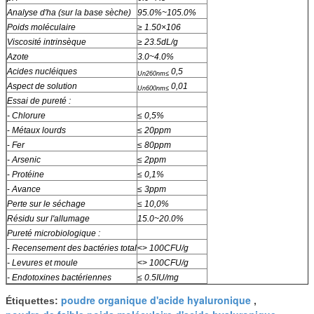
Analyse d'ha (sur la base sèche)
95.0%~105.0%
Poids moléculaire
≥ 1.50×106
Viscosité intrinsèque
≥ 23.5dL/g
Azote
3.0~4.0%
Acides nucléiques
0,5
Un260nm≤
Aspect de solution
0,01
Un600nm≤
Essai de pureté :
- Chlorure
≤ 0,5%
-
Métaux lourds
≤ 20ppm
-
Fer
≤ 80ppm
- Arsenic
≤ 2ppm
-
Protéine
≤ 0,1%
-
Avance
≤ 3ppm
Perte sur le séchage
≤ 10,0%
Résidu sur l'allumage
15.0~20.0%
Pureté microbiologique :
-
Recensement des bactéries total
<>
100CFU/g
- Levures et moule
<>
100CFU/g
- Endotoxines bactériennes
≤ 0.5IU/mg
poudre organique d'acide hyaluronique
Étiquettes:
,