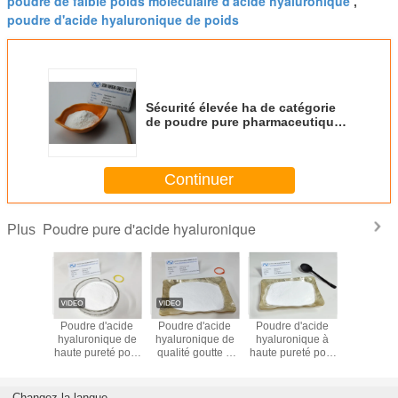
poudre de faible poids moléculaire d'acide hyaluronique
,
poudre d'acide hyaluronique de poids
Sécurité élevée ha de catégorie
de poudre pure pharmaceutique
d'acide hyaluronique pour des
gouttes pour les yeux
Continuer
Poudre pure d'acide hyaluronique
Plus
d'acide
Poudre d'acide
Poudre d'acide
Poudre d'acide
Stérilité 
nique de
hyaluronique de
hyaluronique de
hyaluronique à
goutte de 
upérieure
haute pureté pour
qualité goutte à
haute pureté pour
acid
 patients
gouttes oculaires
goutte à faible
gouttes oculaires
hyaluro
es yeux
soulage les yeux
endotoxine
de qualité CAS n°
poudre b
cs
secs
bactérienne n°
9004-61-9
Changez la langue