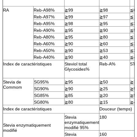
RA
Reb-A98%
≧99
≧98
≦0
Reb-A97%
≧99
≧97
≦1
Reb-A95%
≧98
≧95
≦3
Reb-A90%
≧95
≧90
≦5
Reb-A80%
≧95
≧80
≦1
Reb-A60%
≧90
≧60
≦2
Reb-A50%
≧90
≧53
≦3
Reb-A40%
≧90
≧40
≦4
Index de caractéristiques
Steviol total
Reb-A%
ST
Glycosides%
Stevia de
SG95%
≧95
≧50
≧3
Commom
SG90%
≧90
≧25
≧5
SG85%
≧85
≧20
≧5
SG80%
≧80
≧15
≧4
Index de caractéristiques
Douceur (temps)
Stevia
180
enzymatiquement
Stevia enzymatiquement
modifié 95%
modifié
Stevia
160