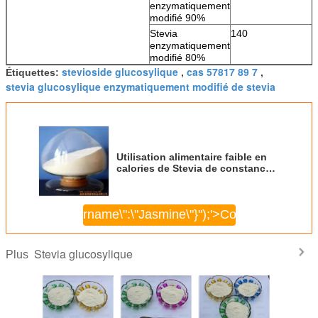
enzymatiquement
modifié 90%
Stevia
140
enzymatiquement
modifié 80%
stevioside glucosylique
cas 57817 89 7
Étiquettes:
,
,
stevia glucosylique enzymatiquement modifié de stevia
Utilisation alimentaire faible en
calories de Stevia de constance
glucosylique fonctionnelle stable
de pureté
\",\"username\":\"Jasmine\"}");'>
Continuer
Stevia glucosylique
Plus